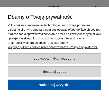
Regały
Dbamy o Twoją prywatność
Szafki i pojemniki
Pliki cookies i pokrewne im technologie umożliwiają poprawne
działanie strony i pomagają nam dostosować ofertę do Twoich potrzeb.
Elementy regałów
Możesz zaakceptować wykorzystanie przez nas wszystkich tych plików
i przejść do sklepu lub dostosować użycie plików do swoich
Moje konto
preferencji, wybierając opcję "Dostosuj zgody".
Więcej o plikach cookies przeczytasz w naszej Polityce prywatności.
Płatności i dostawa
zaakceptuj tylko niezbędne
Informacje
dostosuj zgody
O nas
zaakceptuj wszystkie
Regulamin sklepu
pokaż pełną wersję strony