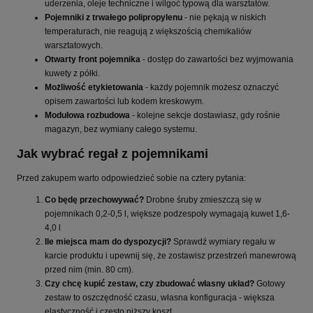
uderzenia, oleje techniczne i wilgoć typową dla warsztatów.
Pojemniki z trwałego polipropylenu
- nie pękają w niskich
temperaturach, nie reagują z większością chemikaliów
warsztatowych.
Otwarty front pojemnika
- dostęp do zawartości bez wyjmowania
kuwety z półki.
Możliwość etykietowania
- każdy pojemnik możesz oznaczyć
opisem zawartości lub kodem kreskowym.
Modułowa rozbudowa
- kolejne sekcje dostawiasz, gdy rośnie
magazyn, bez wymiany całego systemu.
Jak wybrać regał z pojemnikami
Przed zakupem warto odpowiedzieć sobie na cztery pytania:
Co będę przechowywać?
Drobne śruby zmieszczą się w
pojemnikach 0,2-0,5 l, większe podzespoły wymagają kuwet 1,6-
4,0 l
Ile miejsca mam do dyspozycji?
Sprawdź wymiary regału w
karcie produktu i upewnij się, że zostawisz przestrzeń manewrową
przed nim (min. 80 cm).
Czy chcę kupić zestaw, czy zbudować własny układ?
Gotowy
zestaw to oszczędność czasu, własna konfiguracja - większa
elastyczność i często niższy koszt.