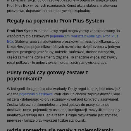
własnej aranżacji, lub od razu wyposażone w pojemniki magazynowe
Profi Plus Box w różnych rozmiarach. Konstrukcja stalowa, malowana
proszkowo, dopasowana do intensywnej eksploatacji.
Regały na pojemniki Profi Plus System
Profi Plus System
to modułowy regał magazynowy zaprojektowany do
współpracy z plastikowymi
pojemnikami warsztatowymi typu Profi Plus
Box
. Stalowa rama z malowaniem proszkowym mieści od kilkunastu do
kilkudziesięciu pojemników różnych rozmiarów, dzięki czemu w jednym
miejscu posegregujesz śruby, nakrętki, końcówki, drobne narzędzia,
części zamienne czy elementy złączne. To znacznie więcej niż zwykły
regał półkowy - to gotowy system organizacji stanowiska pracy.
Pusty regał czy gotowy zestaw z
pojemnikami?
W kategorii dostępne są oba warianty. Pusty regał kupisz, jeśli masz już
własne
pojemniki plastikowe
Profi Plus lub chcesz zaprojektować układ
od zera - dobierając kolory i rozmiary kuwet pod konkretny asortyment.
Zestaw fabrycznie skompletowany jest gotowy do pracy zaraz po
dostawie: rama, pojemniki w ustalonej konfiguracji i wszystkie elementy
montażowe trafiają do Ciebie razem. Drugie rozwiązanie jest szybsze,
pierwsze - tańsze przy większej liczbie stanowisk.
Gdzie sprawdzą się regały z pojemnikami?