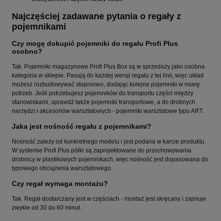
Najczęściej zadawane pytania o regały z
pojemnikami
Czy mogę dokupić pojemniki do regału Profi Plus
osobno?
Tak. Pojemniki magazynowe Profi Plus Box są w sprzedaży jako osobna
kategoria w sklepie. Pasują do każdej wersji regału z tej linii, więc układ
możesz rozbudowywać stopniowo, dodając kolejne pojemniki w miarę
potrzeb. Jeśli potrzebujesz pojemników do transportu części między
stanowiskami, sprawdź także pojemniki transportowe, a do drobnych
narzędzi i akcesoriów warsztatowych - pojemniki warsztatowe typu ART.
Jaka jest nośność regału z pojemnikami?
Nośność zależy od konkretnego modelu i jest podana w karcie produktu.
W systemie Profi Plus półki są zaprojektowane do przechowywania
drobnicy w plastikowych pojemnikach, więc nośność jest dopasowana do
typowego obciążenia warsztatowego.
Czy regał wymaga montażu?
Tak. Regał dostarczany jest w częściach - montaż jest skręcany i zajmuje
zwykle od 30 do 60 minut.