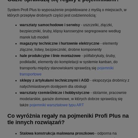
System Profi Plus to wyposażenie projektowane z myślą o miejscach, w
których przepływ drobnych części jest codziennością:
warsztaty samochodowe i serwisy
- uszczelki, złączki,
bezpieczniki, śruby, klipsy karoseryjne segregowane według
marek lub modeli
magazyny techniczne i hurtownie elektryczne
- elementy
złączne, listwy, bezpieczniki, drobne komponenty
hale produkcyjne i linie montażowe
- półfabrykaty, śruby,
podkładki, elementy do kompletacji w systemie kanban, do
transportu między stanowiskami sprawdzą się
pojemniki
transportowe
sklepy z artykułami technicznymi i AGD
- ekspozycja drobnicy z
natychmiastowym dostępem dla obsługi
warsztaty rzemieślnicze i hobbystyczne
- stolarnie, pracownie
modelarskie, garaże domowe, w których dobrze sprawdzą się
także
pojemniki warsztatowe typu ART
Co wyróżnia regały na pojmeniki Profi Plus na
tle innych rozwiązań?
Stalowa konstrukcja malowana proszkowo
- odporna na