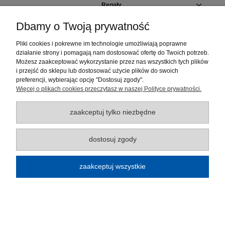
Regały
Dbamy o Twoją prywatność
Szafki i pojemniki
Pliki cookies i pokrewne im technologie umożliwiają poprawne
działanie strony i pomagają nam dostosować ofertę do Twoich potrzeb.
Elementy regałów
Możesz zaakceptować wykorzystanie przez nas wszystkich tych plików
i przejść do sklepu lub dostosować użycie plików do swoich
Moje konto
preferencji, wybierając opcję "Dostosuj zgody".
Więcej o plikach cookies przeczytasz w naszej Polityce prywatności.
Płatności i dostawa
zaakceptuj tylko niezbędne
Informacje
dostosuj zgody
O nas
zaakceptuj wszystkie
Regulamin sklepu
pokaż pełną wersję strony
Sklep internetowy Shoper.pl