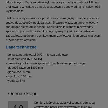
jakościowych. Ramy regałów wykonane są z blachy o grubości 1,8mm i
profilowane w kształcie omegi, co zapewnia odpowiednią ich sztywność i
wytrzymałość.
Belki nośne wykonane są z profilu skrzynkowego, łączone przy pomocy
spawu do zaczepów posiadających 5 pazurów zaczepianych w otwory
znajdujące się w ramie nośnej. Konstrukcja ta stanowi niezawodny i
sprawdzony sposób na stabilny i wytrzymały węzeł. Każda belka jest
zabezpieczona dwoma ocynkowanymi zawleczkami, uniemożliwiającymi
przypadkowe wypięcie.
Dane techniczne:
- belka standardowa 1800/2 - miejsca paletowe
- kolor niebieski
(RAL5015)
- pokryte są poliestrowo epoksydowym lakierem proszkowym
- długość trawersu 1800 mm
- głębokość 50 mm
- wysokość 140 mm
- waga 13,5 kg
Ocena sklepu
Opinie, z których została wyliczona średnia, są
4.0
wystawione przez zweryfikowanych klientów,