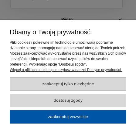
Regały
Dbamy o Twoją prywatność
Szafki i pojemniki
Pliki cookies i pokrewne im technologie umożliwiają poprawne
działanie strony i pomagają nam dostosować ofertę do Twoich potrzeb.
Elementy regałów
Możesz zaakceptować wykorzystanie przez nas wszystkich tych plików
i przejść do sklepu lub dostosować użycie plików do swoich
Moje konto
preferencji, wybierając opcję "Dostosuj zgody".
Więcej o plikach cookies przeczytasz w naszej Polityce prywatności.
Płatności i dostawa
zaakceptuj tylko niezbędne
Informacje
dostosuj zgody
O nas
zaakceptuj wszystkie
Regulamin sklepu