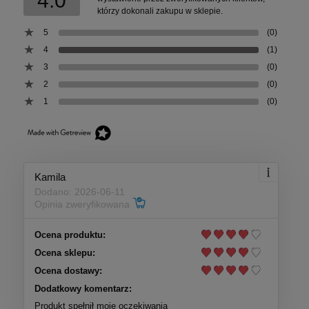
4.0
którzy dokonali zakupu w sklepie.
5
(0)
4
(1)
3
(0)
2
(0)
1
(0)
Kamila
Dodano: 2026-06-11
Opinia zweryfikowana
Ocena produktu:
Ocena sklepu:
Ocena dostawy:
Dodatkowy komentarz:
Produkt spełnił moje oczekiwania