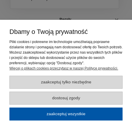
Regały
Dbamy o Twoją prywatność
Szafki i pojemniki
Pliki cookies i pokrewne im technologie umożliwiają poprawne
działanie strony i pomagają nam dostosować ofertę do Twoich potrzeb.
Elementy regałów
Możesz zaakceptować wykorzystanie przez nas wszystkich tych plików
i przejść do sklepu lub dostosować użycie plików do swoich
Moje konto
preferencji, wybierając opcję "Dostosuj zgody".
Więcej o plikach cookies przeczytasz w naszej Polityce prywatności.
Płatności i dostawa
zaakceptuj tylko niezbędne
Informacje
dostosuj zgody
O nas
zaakceptuj wszystkie
Regulamin sklepu