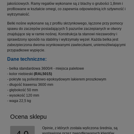
jakościowych. Ramy regałów wykonane są z blachy o grubości 1,8mm i
profilowane w kształcie omegi, co zapewnia odpowiednią ich sztywność i
wytrzymałość.
Belki nośne wykonane są z profilu skrzynkowego, łączone przy pomocy
spawu do zaczepów posiadających 5 pazurów zaczepianych w otwory
znajdujące się w ramie nośnej. Konstrukcja ta stanowi niezawodny i
sprawdzony sposób na stabilny i wytrzymały węzeł. Każda belka jest
zabezpieczona dwoma ocynkowanymi zawleczkami, uniemożliwiającymi
przypadkowe wypięcie.
Dane techniczne:
- belka standardowa 3600/4 - miejsca paletowe
- kolor niebieski
(RAL5015)
- pokryte są poliestrowo epoksydowym lakierem proszkowym
- długość trawersu 3600 mm
- głębokość 50 mm
- wysokość 120 mm
- waga 22,5 kg
Ocena sklepu
Opinie, z których została wyliczona średnia, są
wystawione przez zweryfikowanych klientów,