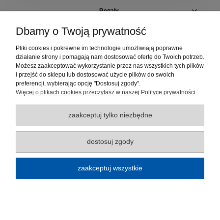
Regały
Dbamy o Twoją prywatność
Szafki i pojemniki
Pliki cookies i pokrewne im technologie umożliwiają poprawne
działanie strony i pomagają nam dostosować ofertę do Twoich potrzeb.
Elementy regałów
Możesz zaakceptować wykorzystanie przez nas wszystkich tych plików
i przejść do sklepu lub dostosować użycie plików do swoich
Moje konto
preferencji, wybierając opcję "Dostosuj zgody".
Więcej o plikach cookies przeczytasz w naszej Polityce prywatności.
Płatności i dostawa
zaakceptuj tylko niezbędne
Informacje
dostosuj zgody
O nas
zaakceptuj wszystkie
Regulamin sklepu
pokaż pełną wersję strony
Sklep internetowy Shoper.pl