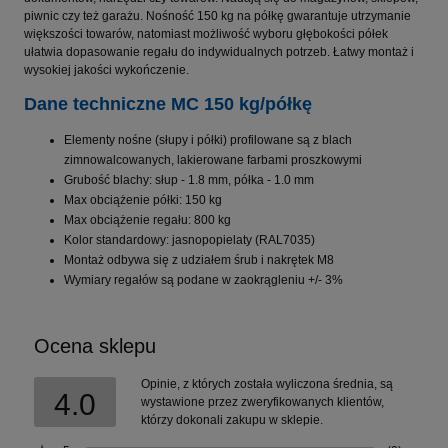
piwnic czy też garażu. Nośność 150 kg na półkę gwarantuje utrzymanie
większości towarów, natomiast możliwość wyboru głębokości półek
ułatwia dopasowanie regału do indywidualnych potrzeb. Łatwy montaż i
wysokiej jakości wykończenie.
Dane techniczne MC 150 kg/półkę
Elementy nośne (słupy i półki) profilowane są z blach
zimnowalcowanych, lakierowane farbami proszkowymi
Grubość blachy: słup - 1.8 mm, półka - 1.0 mm
Max obciążenie półki: 150 kg
Max obciążenie regału: 800 kg
Kolor standardowy: jasnopopielaty (RAL7035)
Montaż odbywa się z udziałem śrub i nakrętek M8
Wymiary regałów są podane w zaokrągleniu +/- 3%
Ocena sklepu
Opinie, z których została wyliczona średnia, są
4.0
wystawione przez zweryfikowanych klientów,
którzy dokonali zakupu w sklepie.