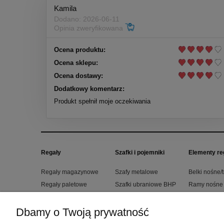
Kamila
Dodano: 2026-06-11
Opinia zweryfikowana
Ocena produktu:
Ocena sklepu:
Ocena dostawy:
Dodatkowy komentarz:
Produkt spełnił moje oczekiwania
Regały
Szafki i pojemniki
Elementy re
Regały magazynowe
Szafy metalowe
Belki nośne/
Regały paletowe
Szafki ubraniowe BHP
Ramy nośne
wysokiego składowania
Szafy na akta
Ramy regału
Regały do archiwum
Pojemniki transportowe
Półki regału
Dbamy o Twoją prywatność
Regały do garażu
Pojemniki magazynowe
Półki do reg