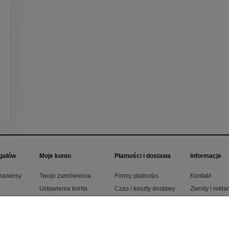
gałów
Moje konto
Płatności i dostawa
Informacje
trawersy
Twoje zamówienia
Formy płatności
Kontakt
Ustawienia konta
Czas i koszty dostawy
Zwroty i rekl
 ZPZ
Przechowalnia
Czas realizacji
Instrukcja mo
zamówienia
regałów
 ZPZ
Blog
ałów