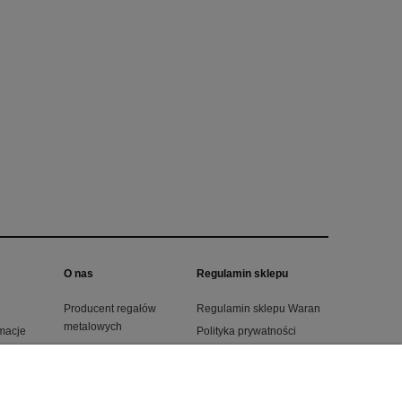
O nas
Regulamin sklepu
Producent regałów
Regulamin sklepu Waran
metalowych
amacje
Polityka prywatności
Kontakt
ntażu
O firmie