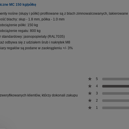
iczne MC 150 kg/półkę
enty nośne (słupy i półki) profilowane są z blach zimnowalcowanych, lakierowan
ość blachy: słup - 1.8 mm, półka - 1.0 mm
obciążenie półki: 150 kg
obciążenie regału: 800 kg
r standardowy: jasnopopielaty (RAL7035)
aż odbywa się z udziałem śrub i nakrętek M8
ary regałów są podane w zaokrągleniu +/- 3%
5
4
3
 zweryfikowanych klientów, którzy dokonali zakupu
2
1