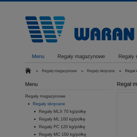
Menu
Regały magazynowe
Regały 
Regały do garażu
Regały do piwnicy
»
»
»
Regały magazynowe
Regały skręcane
Regał 
Regał m
Menu
Regały magazynowe
Regały skręcane
Regały MLX 70 kg/półkę
Regały ML 100 kg/półkę
Regały PC 120 kg/półkę
Regały MC 150 kg/półkę