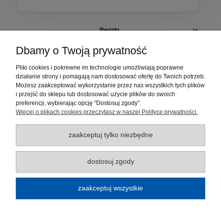
Regały
Dbamy o Twoją prywatność
Szafki i pojemniki
Pliki cookies i pokrewne im technologie umożliwiają poprawne
działanie strony i pomagają nam dostosować ofertę do Twoich potrzeb.
Elementy regałów
Możesz zaakceptować wykorzystanie przez nas wszystkich tych plików
i przejść do sklepu lub dostosować użycie plików do swoich
Moje konto
preferencji, wybierając opcję "Dostosuj zgody".
Więcej o plikach cookies przeczytasz w naszej Polityce prywatności.
Płatności i dostawa
zaakceptuj tylko niezbędne
Informacje
dostosuj zgody
O nas
zaakceptuj wszystkie
Regulamin sklepu