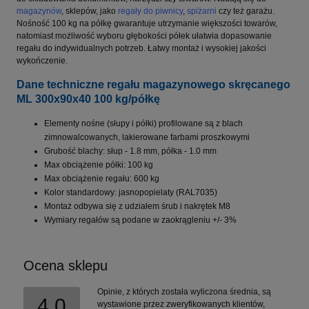
magazynów
, sklepów, jako
regały do piwnicy
,
spiżarni
czy też garażu.
Nośność 100 kg na półkę gwarantuje utrzymanie większości towarów,
natomiast możliwość wyboru głębokości półek ułatwia dopasowanie
regału do indywidualnych potrzeb. Łatwy montaż i wysokiej jakości
wykończenie.
Dane techniczne regału magazynowego skręcanego
ML 300x90x40 100 kg/półkę
Elementy nośne (słupy i półki) profilowane są z blach
zimnowalcowanych, lakierowane farbami proszkowymi
Grubość blachy: słup - 1.8 mm, półka - 1.0 mm
Max obciążenie półki: 100 kg
Max obciążenie regału: 600 kg
Kolor standardowy: jasnopopielaty (RAL7035)
Montaż odbywa się z udziałem śrub i nakrętek M8
Wymiary regałów są podane w zaokrągleniu +/- 3%
Ocena sklepu
Opinie, z których została wyliczona średnia, są
4.0
wystawione przez zweryfikowanych klientów,