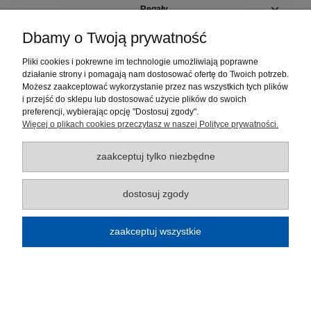
Regały
Dbamy o Twoją prywatność
Szafki i pojemniki
Pliki cookies i pokrewne im technologie umożliwiają poprawne
działanie strony i pomagają nam dostosować ofertę do Twoich potrzeb.
Elementy regałów
Możesz zaakceptować wykorzystanie przez nas wszystkich tych plików
i przejść do sklepu lub dostosować użycie plików do swoich
Moje konto
preferencji, wybierając opcję "Dostosuj zgody".
Więcej o plikach cookies przeczytasz w naszej Polityce prywatności.
Płatności i dostawa
zaakceptuj tylko niezbędne
Informacje
dostosuj zgody
O nas
zaakceptuj wszystkie
Regulamin sklepu
pokaż pełną wersję strony
Sklep internetowy Shoper.pl