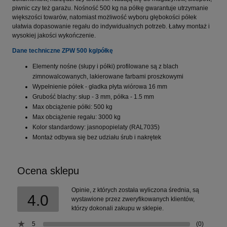
piwnic czy też garażu. Nośność 500 kg na półkę gwarantuje utrzymanie
większości towarów, natomiast możliwość wyboru głębokości półek
ułatwia dopasowanie regału do indywidualnych potrzeb. Łatwy montaż i
wysokiej jakości wykończenie.
Dane techniczne ZPW 500 kg/półkę
Elementy nośne (słupy i półki) profilowane są z blach
zimnowalcowanych, lakierowane farbami proszkowymi
Wypełnienie półek - gładka płyta wiórowa 16 mm
Grubość blachy: słup - 3 mm, półka - 1.5 mm
Max obciążenie półki: 500 kg
Max obciążenie regału: 3000 kg
Kolor standardowy: jasnopopielaty (RAL7035)
Montaż odbywa się bez udziału śrub i nakrętek
Ocena sklepu
Opinie, z których została wyliczona średnia, są
4.0
wystawione przez zweryfikowanych klientów,
którzy dokonali zakupu w sklepie.
5
(0)